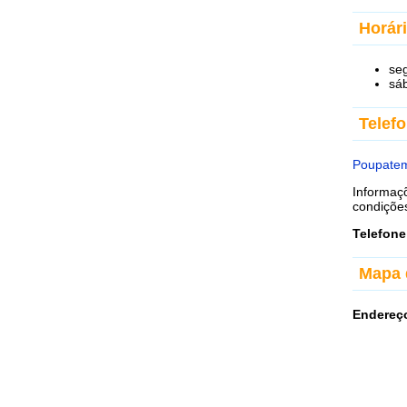
Horár
se
sá
Telef
Poupatem
Informaç
condiçõe
Telefone
Mapa 
Endereç