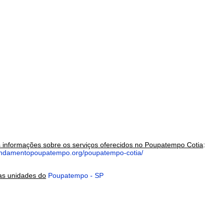
s informações sobre os serviços oferecidos no Poupatempo Cotia
:
damentopoupatempo.org/poupatempo-cotia/
as unidades do
Poupatempo - SP