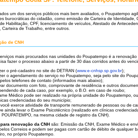
ados um dos serviços públicos mais bem avaliados, o Poupatempo agil
ões burocráticas do cidadão, como emissão de Carteira de Identidade, 
de Habilitação, CPF, licenciamento de veículos, Atestado de Anteceden
, Carteira de Trabalho, entre outros.
ção de CNH
erviços mais procurados nas unidades do Poupatempo é a renovaçã
isa fazer o processo abaixo a partir de 30 dias corridos antes do venc
zer o pré-cadastro no site do DETRAN (
www.e-cnhsp.sp.gov.br
);
zer o agendamento do serviço no Poupatempo, seja pelo site do Pou
pelos telefones de contato (informados mais abaixo);
var documento com foto, comprovante de residência e outros documen
pendendo de cada caso, por exemplo, o B.O. em caso de roubo;
ame Médico pode ser realizado na própria unidade do Poupatempo, o
nicas credenciadas do seu município;
 você exerce atividade de transporte remunerado de pessoas ou de ca
ve ainda levar o Exame Psicotécnico (realizado em clínicas credencia
 POUPATEMPO, na mesma cidade de registro da CNH).
 para renovação da CNH
são: Emissão da CNH, Exame Médico e env
 pelos Correios e podem ser pagas com cartão de débito de qualquer 
iro, no próprio Poupatempo.