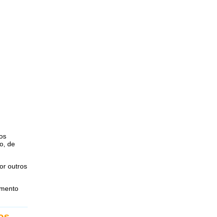
os
o, de
r outros
imento
os