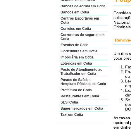
Academias em Cotia
Bancas de Jornal em Cotia
Bancos em Cotia
Consider
solicitaç
Centros Esportivos em
Nacional 
Cotia
Criminais
Correios em Cotia
Corretoras de seguros em
Cotia
Renova
Escolas de Cotia
Floriculturas em Cotia
Um dos s
Imobiliária em Cotia
você prec
Lotéricas em Cotia
Fa
Posto de Atendimento ao
Fa
Trabalhador em Cotia
ou 
Postos de Saúde e
Le
Hospitais Públicos de Cotia
de
Ex
Prefeitura de Cotia
clí
Restaurantes em Cotia
Se
SESI Cotia
de
Supermercados em Cotia
DO
Taxi em Cotia
As
taxas
opcional
em dinhe