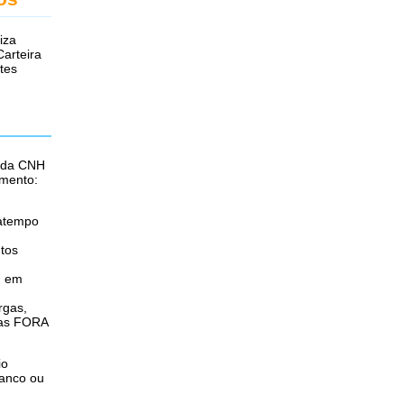
iza
Carteira
tes
o da CNH
imento:
patempo
tos
u em
rgas,
das FORA
io
banco ou