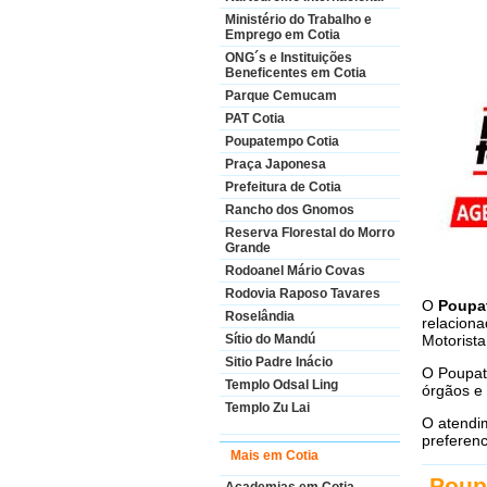
Ministério do Trabalho e
Emprego em Cotia
ONG´s e Instituições
Beneficentes em Cotia
Parque Cemucam
PAT Cotia
Poupatempo Cotia
Praça Japonesa
Prefeitura de Cotia
Rancho dos Gnomos
Reserva Florestal do Morro
Grande
Rodoanel Mário Covas
Rodovia Raposo Tavares
O
Poupa
Roselândia
relaciona
Motorista
Sítio do Mandú
Sitio Padre Inácio
O Poupat
Templo Odsal Ling
órgãos e
Templo Zu Lai
O atendi
preferenc
Mais em Cotia
Poup