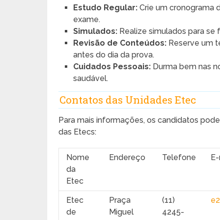
Estudo Regular:
Crie um cronograma de
exame.
Simulados:
Realize simulados para se 
Revisão de Conteúdos:
Reserve um te
antes do dia da prova.
Cuidados Pessoais:
Durma bem nas no
saudável.
Contatos das Unidades Etec
Para mais informações, os candidatos pod
das Etecs:
Nome
Endereço
Telefone
E-
da
Etec
Etec
Praça
(11)
e2
de
Miguel
4245-