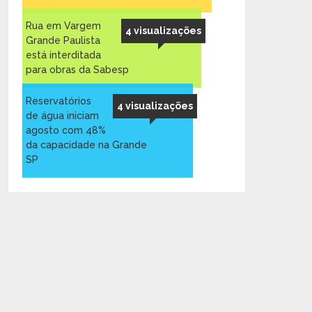
Rua em Vargem
4 visualizações
Grande Paulista
está interditada
para obras da Sabesp
Reservatórios
4 visualizações
de água iniciam
agosto com 48%
da capacidade na Grande
SP