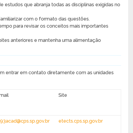
 estudos que abranja todas as disciplinas exigidas no
familiarizar com o formato das questões.
mpo para revisar os conceitos mais importantes
ites anteriores e mantenha uma alimentação
em entrar em contato diretamente com as unidades
mail
Site
93acad@cps.sp.gov.br
etects.cps.sp.gov.br