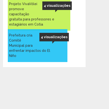
Projeto VivaVôlei
4 visualizações
promove
capacitação
gratuita para professores e
estagiários em Cotia
Prefeitura cria
4 visualizações
Comitê
Municipal para
enfrentar impactos do El
Niño