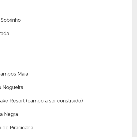
 Sobrinho
rada
 Campos Maia
o Nogueira
ake Resort (campo a ser construído)
ra Negra
a de Piracicaba